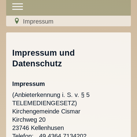
Toggle
Navigation
Impressum
Über uns
Gottesdienste
Impressum und
Veranstaltungen
Datenschutz
Klosterführung
Kirchenmusik
Impressum
(Anbieterkennung i. S. v. § 5
Kindergarten
TELEMEDIENGESETZ)
Kirchengemeinde Cismar
Friedhof
Kirchweg 20
Kontakt
23746 Kellenhusen
Telefon: ..49 4364 7134202